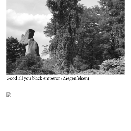
Good all you black emperor (Ziegenfelsen)