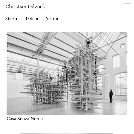
Christian Odzuck
Size
Title
Year
Works
Books
List
Info
Contact
Casa Senza Noma