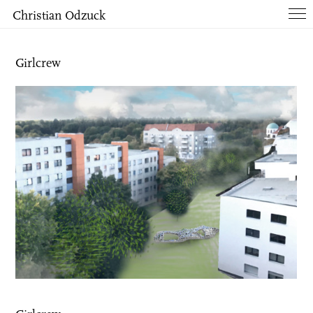
Christian Odzuck
Works
Girlcrew
Books
List
Info
Contact