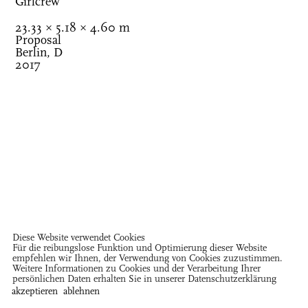
Girlcrew
23.33 × 5.18 × 4.60 m
Proposal
Berlin, D
2017
Diese Website verwendet Cookies
Für die reibungslose Funktion und Optimierung dieser Website
empfehlen wir Ihnen, der Verwendung von Cookies zuzustimmen.
Weitere Informationen zu Cookies und der Verarbeitung Ihrer
persönlichen Daten erhalten Sie in unserer
Datenschutzerklärung
Close ×
akzeptieren
ablehnen