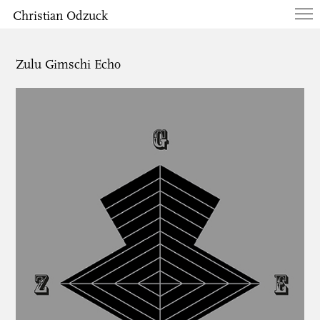
Christian Odzuck
Works
Zulu Gimschi Echo
Books
List
Info
Contact