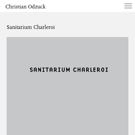
Christian Odzuck
Works
Sanitarium Charleroi
Books
List
Info
Contact