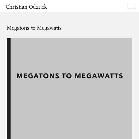
Christian Odzuck
Works
Megatons to Megawatts
Books
List
Info
Contact