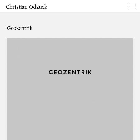
Christian Odzuck
Works
Geozentrik
Books
List
Info
Contact